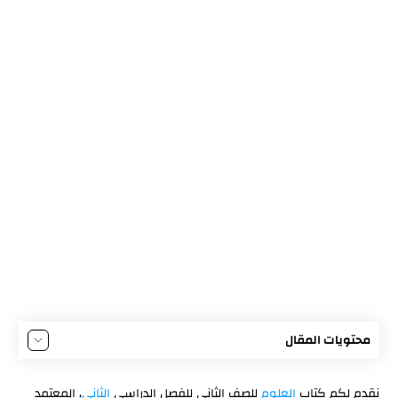
محتويات المقال
الوحدة الرابعة: الضوء والظلام
نقدم لكم كتاب
العلوم
للصف الثاني للفصل الدراسي
الثاني
، المعتمد
الوحدة الخامسة: الكهرباء