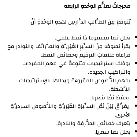
مخرجاتُ تعلُّم الوَحْدةِ الرابعَة
يُتوقعُ مِنَ الطَّالبِ الدَّارِسِ لهذهِ الوَحْدَةِ أَنْ:
يحلل نصا مسموعا ذا نمط علمي.
يقرأ نصوصًا مِنَ السِّيرِ الغَيْرِيَّةِ والطَّرائف والنوادر مع
مراعاة علاماتِ الترقيم وخصائص النمط.
يوظف استراتيجيات متنوعةً في فهم المفردات
والتراكيب الجديدة.
يفهم النُّصوص المقروءة ويحللها بالإستراتيجياتِ
النَّشطة.
يحفظ نضًا شعريا.
يفرِّقَ بَيْنَ نَصُ السِّيرَةِ الغَيْرِيَّةِ والنُّصوص السرديَّةِ
الأخرى.
يتعرف خصائص الطُّرفةِ والنادرة.
يحلل نصا شعريا.