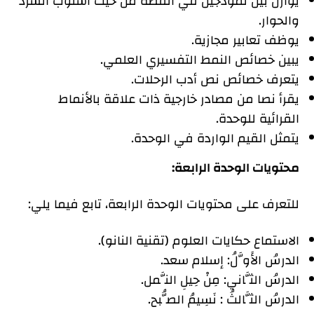
يوازن بين نموذجين في القصة من حيث أسلوب السرد
والحوار.
يوظف تعابير مجازية.
يبين خصائص النمط التفسيري العلمي.
يتعرف خصائص نص أدب الرحلات.
يقرأ نصا من مصادر خارجية ذات علاقة بالأنماط
القرائية للوحدة.
يتمثل القيم الواردة في الوحدة.
محتويات الوحدة الرابعة:
للتعرف على محتويات الوحدة الرابعة، تابع فيما يلي:
الاستماع حكايات العلوم (تقنية النانو).
الدرسُ الأَوَّلُ: إسلام سعد.
الدرسُ الثَّاني: مِنْ حِيلِ النَّمل.
الدرسُ الثَّالثُ : نَسِيمُ الصُّبح.