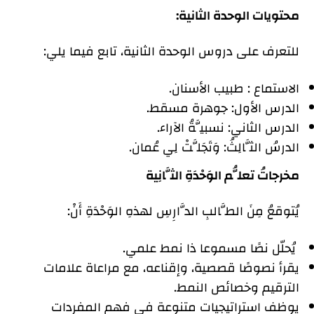
محتويات الوحدة الثانية:
للتعرف على دروس الوحدة الثانية، تابع فيما يلي:
الاستماع : طبيب الأسنان.
الدرس الأول: جوهرة مسقط.
الدرس الثاني: نسبيَّةُ الآراء.
الدرسُ الثَّالِثُ: وَتَجَلَّتْ لِي عُمان.
مخرجاتُ تعلُّم الوَحْدَةِ الثَّانِية
يُتوقعُ مِنَ الطَّالبِ الدَّارِسِ لهذهِ الوَحْدَةِ أَنْ:
يُحلّل نصًا مسموعا ذا نمط علمي.
يقرأ نصوصًا قصصية، وإقناعه، مع مراعاة علامات
الترقيم وخصائص النمط.
يوظف استراتيجيات متنوعة في فهم المفردات