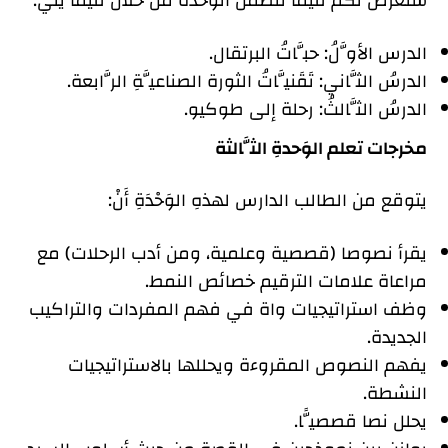
سنعرض لكم فيما تتضمن الوحدة من خلال فيما يلي:
الدرس الأوَّلُ: حبَّاتُ البرتقال.
الدرسُ الثَّاني: تَقَنيَّاتُ الثورة الصناعيَّةِ الرَّابعة.
الدرسُ الثَّالثُ: رحلة إلى طوكيو.
مخرجات تعلم الوَحدةِ الثَّالثة
يتوقع من الطالب الدارس لهذهِ الوَحْدَةِ أَنْ:
يقرأ نصوصا (قصصية وعلمية، ومن أدب الرحلات) مع
مراعاة علامات الترقيم خصائص النمط.
وظف استراتيجيات واة في فهم المفردات والتراكيب
الجديدة.
يفهم النصوص المقروءة ويحللها بالاستراتيجيات
النشطة.
يحلل نصا قصصيًّا.