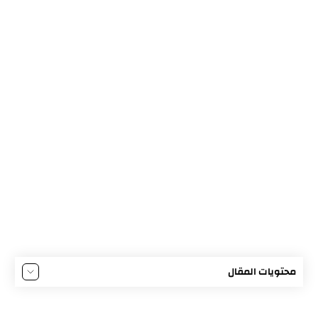
محتويات المقال
كتاب اللغة العربية لغتي الجميلة للصف السابع وفقا للمنهج
العماني