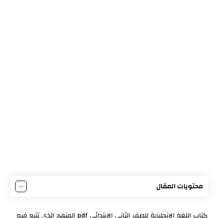
محتويات المقال
اللغة الإنجليزية الصف الثاني الابتدائي Class Book 2B
كتاب اللغة الانجليزية للصف الثاني الابتدائي pdf المنهج الذي تتبع فيه
اللغة الإنجليزية الصف الثاني Sounds and Spelling