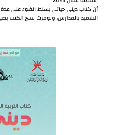
سلطنة عمان 2024
أن كتاب ديني حياتي يسلط الضوء على عدة مو
التلاميذ بالمدارس، وتوفرت نسخ الكتب بصيغة Pdf كما يسهل الحصول عليها من خلال م